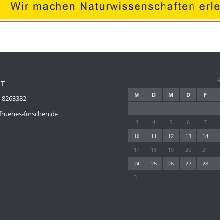
A
KT
M
D
M
D
F
2-8263382
ruehes-forschen.de
3
4
5
6
7
10
11
12
13
14
17
18
19
20
21
24
25
26
27
28
31