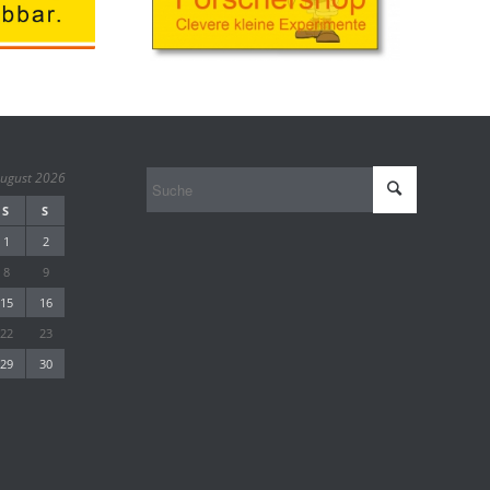
ugust 2026
S
S
1
2
8
9
15
16
22
23
29
30