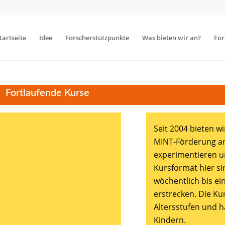
tartseite
Idee
Forscherstützpunkte
Was bieten wir an?
For
Fortlaufende Kurse
Kurse
Seit 2004 bieten w
MINT-Förderung an,
experimentieren u
Kursformat hier si
wöchentlich bis ei
erstrecken. Die Kur
Altersstufen und 
Kindern.