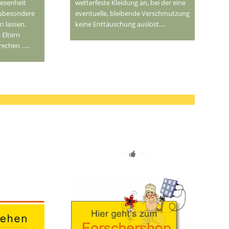
wesenheit
wetterfeste Kleidung an, bei der eine
nsbesondere
eventuelle, bleibende Verschmutzung
n lassen.
keine Enttäuschung auslöst….
 Eltern
rechen …..