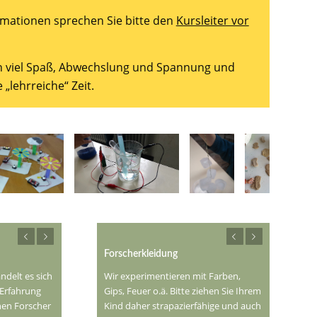
rmationen sprechen Sie bitte den
Kursleiter vor
n viel Spaß, Abwechslung und Spannung und
„lehrreiche“ Zeit.
er
Zurück
Weiter
Forscherkleidung
ndelt es sich
Wir experimentieren mit Farben,
 Erfahrung
Gips, Feuer o.ä. Bitte ziehen Sie Ihrem
inen Forscher
Kind daher strapazierfähige und auch