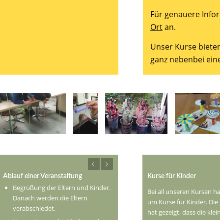
Für genauere Info
Ort
an.
Unser Kurse biete
ganz nebenbei eine 
Zurück
Weiter
Zurück
Weit
Ablauf einer Veranstaltung
Kurse für Kinder
Begrüßung der Eltern und Kinder.
Bei all unseren Kursen ha
Danach werden die Eltern
um Kurse für Kinder. Die
verabschiedet.
hat gezeigt, dass die kle