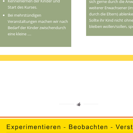
Kennenlernen der Kinder und
sich gerne durch die An
Start des Kurses.
weiterer Erwachsener (i
durch die Eltern) ablenke
Bei mehrstündigen
Sollte ihr Kind nicht ohne
Veranstaltungen machen wir nach
bleiben wollen/sollen, sp
Bedarf der Kinder zwischendurch
eine kleine ….